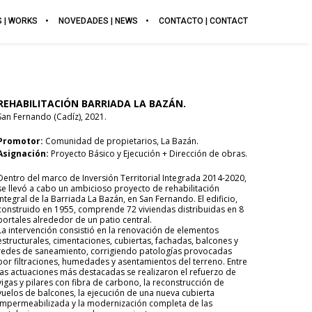
 | WORKS
NOVEDADES | NEWS
CONTACTO | CONTACT
REHABILITACIÓN BARRIADA LA BAZÁN.
San Fernando (Cadíz), 2021.
Promotor:
Comunidad de propietarios, La Bazán.
Asignación:
Proyecto Básico y Ejecución + Dirección de obras.
Dentro del marco de Inversión Territorial Integrada 2014-2020,
se llevó a cabo un ambicioso proyecto de rehabilitación
integral de la Barriada La Bazán, en San Fernando. El edificio,
construido en 1955, comprende 72 viviendas distribuidas en 8
portales alrededor de un patio central.
La intervención consistió en la renovación de elementos
estructurales, cimentaciones, cubiertas, fachadas, balcones y
redes de saneamiento, corrigiendo patologías provocadas
por filtraciones, humedades y asentamientos del terreno. Entre
las actuaciones más destacadas se realizaron el refuerzo de
vigas y pilares con fibra de carbono, la reconstrucción de
vuelos de balcones, la ejecución de una nueva cubierta
impermeabilizada y la modernización completa de las